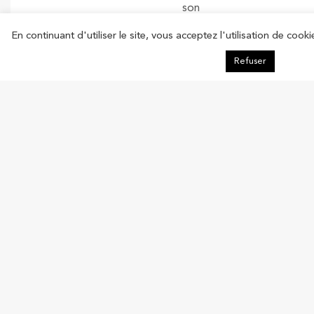
son
favori
En continuant d'utiliser le site, vous acceptez l'utilisation de cooki
dans
chacune
Refuser
des
5
catégories.
Le
vote
du
public
est
ouvert
jusqu’au
4
juillet,
18h00.
La